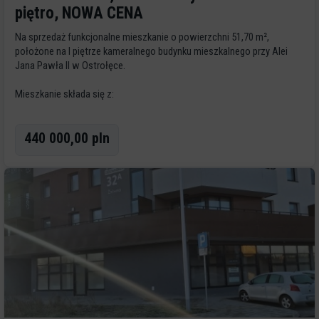
piętro, NOWA CENA
Na sprzedaż funkcjonalne mieszkanie o powierzchni 51,70 m²,
położone na I piętrze kameralnego budynku mieszkalnego przy Alei
Jana Pawła II w Ostrołęce.
Mieszkanie składa się z:
dwóch ustawnych pokoioddzielnej
440 000,00 pln
kuchniłazienkiprzedpokojuDodatkowym atutem