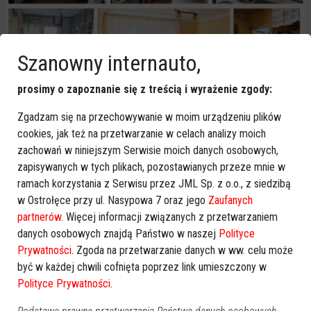
Szanowny internauto,
Dodano: 11:09, 19-07-2026
Nieruchomości
»
Mieszkania
prosimy o zapoznanie się z treścią i wyrażenie zgody:
3 - pokoje nieprzechodnie, 48m2 przy ul.
Zgadzam się na przechowywanie w moim urządzeniu plików
Hallera
cookies, jak też na przetwarzanie w celach analizy moich
Na sprzedaż funkcjonalne, 3-pokojowe mieszkanie o powierzchni 48
zachowań w niniejszym Serwisie moich danych osobowych,
m², położone na 3. piętrze w kameralnym, 4-piętrowym bloku bez
zapisywanych w tych plikach, pozostawianych przeze mnie w
windy przy ul. Hallera.
ramach korzystania z Serwisu przez JML Sp. z o.o., z siedzibą
w Ostrołęce przy ul. Nasypowa 7 oraz jego
Zaufanych
Mieszkanie jest dwustronne, bardzo słoneczne i dobrze doświetlone
przez cały dzień. Składa się z tr
partnerów
. Więcej informacji związanych z przetwarzaniem
danych osobowych znajdą Państwo w naszej
Polityce
310 000,00 pln
Prywatności
. Zgoda na przetwarzanie danych w ww. celu może
do negocjacji
być w każdej chwili cofnięta poprzez link umieszczony w
Polityce Prywatności
.