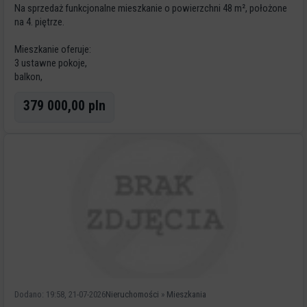
Na sprzedaż funkcjonalne mieszkanie o powierzchni 48 m², położone
na 4. piętrze.
Mieszkanie oferuje:
3 ustawne pokoje,
balkon,
funkcjonalny, rozkładowy układ pomieszczeń,
379 000,00 pln
dwustronna ekspozycja - jasne i dobrze doświetlone wnętrza,
osobna, widna kuchnia,
kli
Dodano: 19:58, 21-07-2026
Nieruchomości
»
Mieszkania