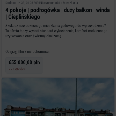
Dodano: 14:33, 01-08-2026
Nieruchomości
»
Mieszkania
4 pokoje | podłogówka | duży balkon | winda
| Cieplińskiego
Szukasz nowoczesnego mieszkania gotowego do wprowadzenia?
Ta oferta łączy wysoki standard wykończenia, komfort codziennego
użytkowania oraz świetną lokalizację.
Obejrzyj film z nieruchomości:
https://youtu.be/s8Kak05dwSo
655 000,00 pln
do negocjacji
Mieszkanie o powierzchni 63,80 m