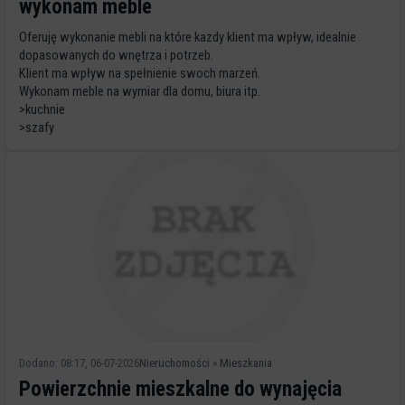
wykonam meble
Oferuję wykonanie mebli na które kazdy klient ma wpływ, idealnie
dopasowanych do wnętrza i potrzeb.
Klient ma wpływ na spełnienie swoch marzeń.
Wykonam meble na wymiar dla domu, biura itp.
>kuchnie
>szafy
>garderoby
>łasienki
>salony
>schody, itp
Zapraszam do
Dodano: 08:17, 06-07-2026
Nieruchomości
»
Mieszkania
Powierzchnie mieszkalne do wynajęcia