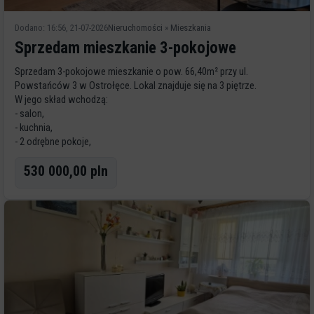
Dodano: 16:56, 21-07-2026
Nieruchomości
»
Mieszkania
Sprzedam mieszkanie 3-pokojowe
Sprzedam 3-pokojowe mieszkanie o pow. 66,40m² przy ul.
Powstańców 3 w Ostrołęce. Lokal znajduje się na 3 piętrze.
W jego skład wchodzą:
- salon,
- kuchnia,
- 2 odrębne pokoje,
- łazienka,
530 000,00 pln
- przedpokój
Do mieszkania przynależy duży balkon i piwnica. Brak win