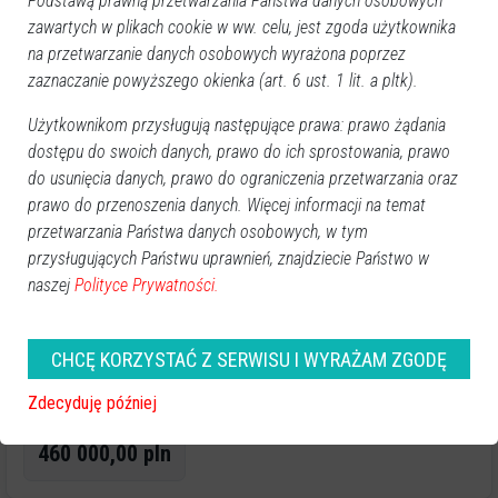
Podstawą prawną przetwarzania Państwa danych osobowych
zawartych w plikach cookie w ww. celu, jest zgoda użytkownika
na przetwarzanie danych osobowych wyrażona poprzez
zaznaczanie powyższego okienka (art. 6 ust. 1 lit. a pltk).
Użytkownikom przysługują następujące prawa: prawo żądania
dostępu do swoich danych, prawo do ich sprostowania, prawo
do usunięcia danych, prawo do ograniczenia przetwarzania oraz
prawo do przenoszenia danych. Więcej informacji na temat
Dodano: 12:57, 18-07-2026
Nieruchomości
»
Mieszkania
przetwarzania Państwa danych osobowych, w tym
Sprzdam mieszkanie 51.7m, I pietro,
przysługujących Państwu uprawnień, znajdziecie Państwo w
Goworowska
naszej
Polityce Prywatności.
Przestronne 2-pokojowe mieszkanie po remoncie | Świetna
lokalizacja | ul. Goworowska, Ostrołęka
CHCĘ KORZYSTAĆ Z SERWISU I WYRAŻAM ZGODĘ
Na sprzedaż oferuję mieszkanie o powierzchni 51,7 m², położone na 1.
piętrze zadbanego i ocieplonego budynku przy ul. Goworowskiej 30 w
Zdecyduję później
Ostrołęce. Rok budo
460 000,00 pln