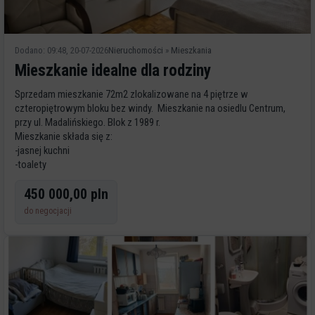
Dodano: 09:48, 20-07-2026
Nieruchomości
»
Mieszkania
Mieszkanie idealne dla rodziny
Sprzedam mieszkanie 72m2 zlokalizowane na 4 piętrze w
czteropiętrowym bloku bez windy. Mieszkanie na osiedlu Centrum,
przy ul. Madalińskiego. Blok z 1989 r.
Mieszkanie składa się z:
-jasnej kuchni
-toalety
-łazienki z oknem
450 000,00 pln
-4 pokoji
-obszerny korytarz
do negocjacji
-du