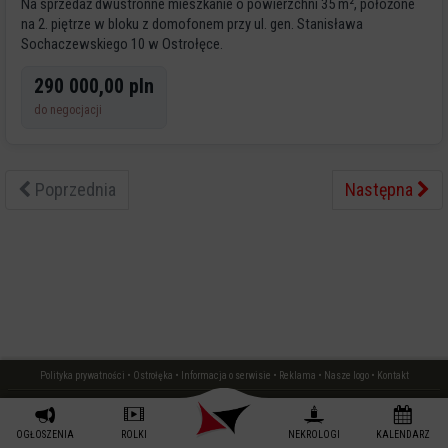
Na sprzedaż dwustronne mieszkanie o powierzchni 35 m², położone
na 2. piętrze w bloku z domofonem przy ul. gen. Stanisława
Sochaczewskiego 10 w Ostrołęce.
290 000,00 pln
Lokal jest
do negocjacji
Poprzednia
Następna
Polityka prywatności
•
Ostrołęka
•
Informacja o serwisie
•
Reklama
•
Nasze logo
•
Kontakt
eOstrołęka © 2006 - 2026 JML Sp. z o.o.
czas: 0.00 s.
OGŁOSZENIA
ROLKI
NEKROLOGI
KALENDARZ