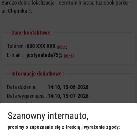
Bardzo dobra lokalizacja - centrum miasta, tuż obok parku -
ul. Chętnika 3.
Dane kontaktowe :
Telefon :
600 XXX XXX
pokaż
E-mail :
justynalada75@
pokaż
Informacje dodatkowe :
Data dodania :
14:10, 15-06-2026
Data wygaśnięcia :
14:10, 15-07-2026
Wyświetleń :
2293
Szanowny internauto,
Edytuj ogłoszenie
Usuń ogłoszenie
prosimy o zapoznanie się z treścią i wyrażenie zgody: