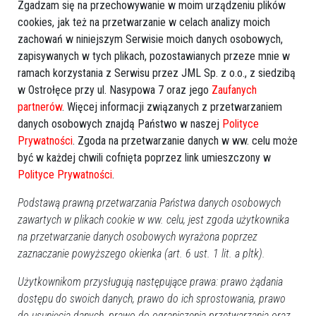
Zgadzam się na przechowywanie w moim urządzeniu plików
cookies, jak też na przetwarzanie w celach analizy moich
Podobne ogłoszenia
zachowań w niniejszym Serwisie moich danych osobowych,
zapisywanych w tych plikach, pozostawianych przeze mnie w
ramach korzystania z Serwisu przez JML Sp. z o.o., z siedzibą
w Ostrołęce przy ul. Nasypowa 7 oraz jego
Zaufanych
partnerów
. Więcej informacji związanych z przetwarzaniem
danych osobowych znajdą Państwo w naszej
Polityce
Centrum 2 pokojowe po
Prywatności
. Zgoda na przetwarzanie danych w ww. celu może
generalnym remoncie
Lokal do wynajęcia
być w każdej chwili cofnięta poprzez link umieszczony w
Polityce Prywatności
.
Podstawą prawną przetwarzania Państwa danych osobowych
zawartych w plikach cookie w ww. celu, jest zgoda użytkownika
na przetwarzanie danych osobowych wyrażona poprzez
zaznaczanie powyższego okienka (art. 6 ust. 1 lit. a pltk).
Sprzedam działkę budowlaną
30ar
sprzedam lub wynajmę
Użytkownikom przysługują następujące prawa: prawo żądania
dostępu do swoich danych, prawo do ich sprostowania, prawo
do usunięcia danych, prawo do ograniczenia przetwarzania oraz