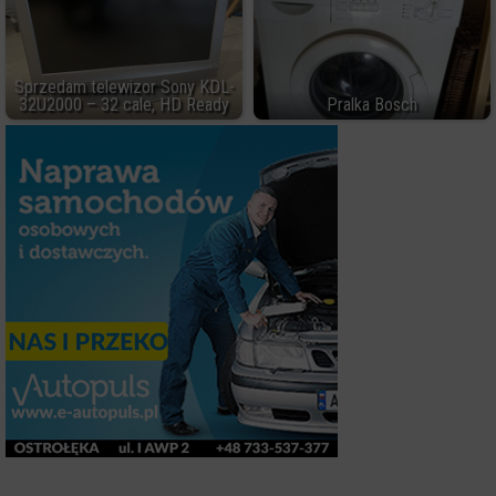
Sprzedam telewizor Sony KDL-
32U2000 – 32 cale, HD Ready
Pralka Bosch