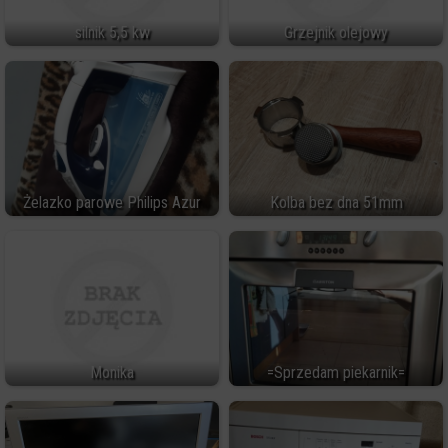
silnik 5,5 kw
Grzejnik olejowy
Żelazko parowe Philips Azur
Kolba bez dna 51mm
Monika
=Sprzedam piekarnik=