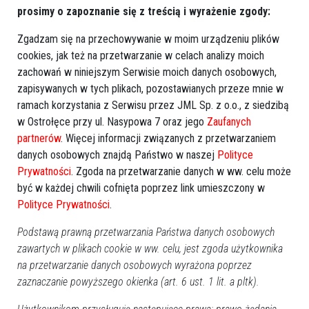
Dane kontaktowe :
prosimy o zapoznanie się z treścią i wyrażenie zgody:
Telefon :
048XXXXXXXXX
Zgadzam się na przechowywanie w moim urządzeniu plików
pokaż
cookies, jak też na przetwarzanie w celach analizy moich
E-mail :
samzzy373@
pokaż
zachowań w niniejszym Serwisie moich danych osobowych,
zapisywanych w tych plikach, pozostawianych przeze mnie w
Informacje dodatkowe :
ramach korzystania z Serwisu przez JML Sp. z o.o., z siedzibą
w Ostrołęce przy ul. Nasypowa 7 oraz jego
Zaufanych
Data dodania :
15:15, 21-06-2024
partnerów
. Więcej informacji związanych z przetwarzaniem
Data wygaśnięcia :
15:15, 05-07-2024
danych osobowych znajdą Państwo w naszej
Polityce
Wyświetleń :
668
Prywatności
. Zgoda na przetwarzanie danych w ww. celu może
być w każdej chwili cofnięta poprzez link umieszczony w
Edytuj ogłoszenie
Polityce Prywatności
.
Usuń ogłoszenie
Podstawą prawną przetwarzania Państwa danych osobowych
zawartych w plikach cookie w ww. celu, jest zgoda użytkownika
na przetwarzanie danych osobowych wyrażona poprzez
zaznaczanie powyższego okienka (art. 6 ust. 1 lit. a pltk).