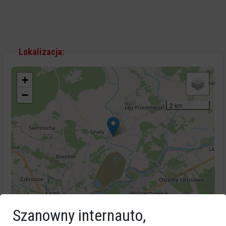
Lokalizacja:
+
−
2 km
Leaflet
|
©
OpenStreetMap
Szanowny internauto,