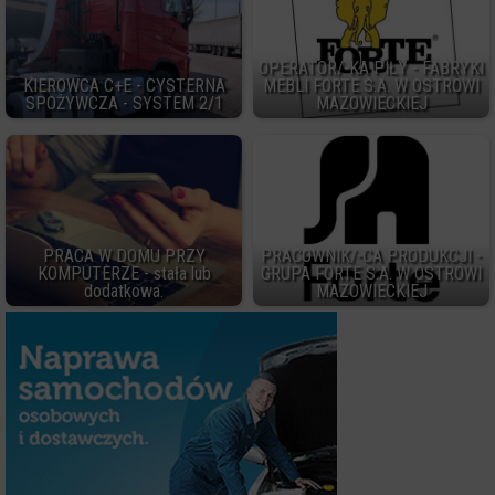
OPERATOR/-KA PIŁY - FABRYKI
KIEROWCA C+E - CYSTERNA
MEBLI FORTE S.A. W OSTROWI
SPOŻYWCZA - SYSTEM 2/1
MAZOWIECKIEJ
PRACA W DOMU PRZY
PRACOWNIK/-CA PRODUKCJI -
KOMPUTERZE - stała lub
GRUPA FORTE S.A. W OSTROWI
dodatkowa.
MAZOWIECKIEJ