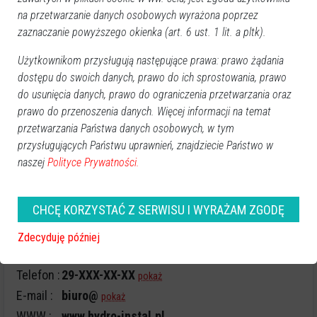
6. Przysługuje Pani/Panu prawo dostępu do swoich danych, ich sprostowania, usunięcia,
na przetwarzanie danych osobowych wyrażona poprzez
przeniesienia oraz ograniczenia przetwarzania przez administratora, a także prawo do
zaznaczanie powyższego okienka (art. 6 ust. 1 lit. a pltk).
sprzeciwu wobec przetwarzania danych przez administratora oraz prawo wniesienia
Użytkownikom przysługują następujące prawa: prawo żądania
skargi do Prezesa Urzędu Ochrony Danych Osobowych.
dostępu do swoich danych, prawo do ich sprostowania, prawo
7. Kontakt z powołanym przez administratora Inspektorem Ochrony Danych jest możliwy
do usunięcia danych, prawo do ograniczenia przetwarzania oraz
prawo do przenoszenia danych. Więcej informacji na temat
za pośrednictwem adresu e-mail: kontakt@hydro-instal.pl
przetwarzania Państwa danych osobowych, w tym
przysługujących Państwu uprawnień, znajdziecie Państwo w
naszej
Polityce Prywatności.
CHCĘ KORZYSTAĆ Z SERWISU I WYRAŻAM ZGODĘ
Zdecyduję później
Dane kontaktowe :
Telefon :
29-XXX-XX-XX
pokaż
E-mail :
biuro@
pokaż
WWW :
www.hydro-instal.pl