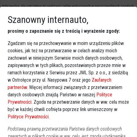
dobrowolne, ale potrzebne do realizacji celów wskazanych w poszczególnych zgodach
poniżej.
Szanowny internauto,
2. Podane dane mogą być udostępnianie innym podmiotom powiązanym lub
prosimy o zapoznanie się z treścią i wyrażenie zgody:
współpracującym z Hydro-Instal T.Sieruta B.Sieruta Sp.J. wyłącznie w celu realizacji
Zgadzam się na przechowywanie w moim urządzeniu plików
procesu rekrutacji.
cookies, jak też na przetwarzanie w celach analizy moich
zachowań w niniejszym Serwisie moich danych osobowych,
3. Przetwarzanie danych odbywa się na podstawie wyrażonej zgody do czasu jej
zapisywanych w tych plikach, pozostawianych przeze mnie w
wycofania lub, w przypadku wyrażenia zgodny jedynie na udział w konkretnym procesie
ramach korzystania z Serwisu przez JML Sp. z o.o., z siedzibą
rekrutacji, do jego zakończenia.
w Ostrołęce przy ul. Nasypowa 7 oraz jego
Zaufanych
partnerów
. Więcej informacji związanych z przetwarzaniem
4. Przetwarzanie danych może odbywać się na podstawie prawnie uzasadnionego
danych osobowych znajdą Państwo w naszej
Polityce
interesu administratora w celu ustalenia, dochodzenia lub ochrony roszczeń do czasu
Prywatności
. Zgoda na przetwarzanie danych w ww. celu może
ich ustawowego wygaśnięcia.
być w każdej chwili cofnięta poprzez link umieszczony w
Polityce Prywatności
.
5. Zgoda na przetwarzanie danych może zostać cofnięta w dowolnym czasie, nie wpływa
to jednak na przetwarzanie, które miało miejsce do jej wycofania.
Podstawą prawną przetwarzania Państwa danych osobowych
zawartych w plikach cookie w ww. celu, jest zgoda użytkownika