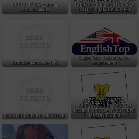
PODLASIE S.A. zatrudni
FABRYKI MEBLI FORTE S.A. W
przewoźników
OSTROWI MAZOWIECKIEJ
EnglishTop - Lektor języka
Zatrudnię kierowcę C+E
angielskiego
PRACOWNIK/-CA DS.
ZAOPATRZENIA - FABRYKI
MEBLI FORTE S.A. W OSTROWI
ELEKTRYK/ELEKTROMONTER
MAZOWIECKIEJ