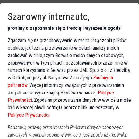
Informacje dodatkowe :
Szanowny internauto,
Data dodania :
08:34, 26-07-2024
prosimy o zapoznanie się z treścią i wyrażenie zgody:
Data wygaśnięcia :
08:35, 25-08-2024
Zgadzam się na przechowywanie w moim urządzeniu plików
Wyświetleń :
571
cookies, jak też na przetwarzanie w celach analizy moich
Edytuj ogłoszenie
zachowań w niniejszym Serwisie moich danych osobowych,
Usuń ogłoszenie
zapisywanych w tych plikach, pozostawianych przeze mnie w
ramach korzystania z Serwisu przez JML Sp. z o.o., z siedzibą
w Ostrołęce przy ul. Nasypowa 7 oraz jego
Zaufanych
partnerów
. Więcej informacji związanych z przetwarzaniem
Podobne ogłoszenia
danych osobowych znajdą Państwo w naszej
Polityce
Prywatności
. Zgoda na przetwarzanie danych w ww. celu może
być w każdej chwili cofnięta poprzez link umieszczony w
Polityce Prywatności
.
Podstawą prawną przetwarzania Państwa danych osobowych
zawartych w plikach cookie w ww. celu, jest zgoda użytkownika
OBWIESZCZENIE STAROSTY
Kobieta z Kotem - sprzedam