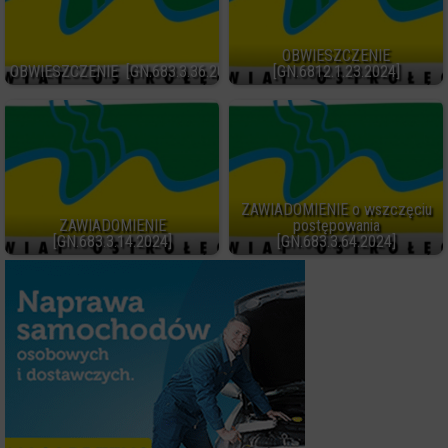
OBWIESZCZENIE
OBWIESZCZENIE [GN.683.3.36.2024]
[GN.6812.1.23.2024]
ZAWIADOMIENIE o wszczęciu
ZAWIADOMIENIE
postępowania
[GN.683.3.14.2024]
[GN.683.3.64.2024]